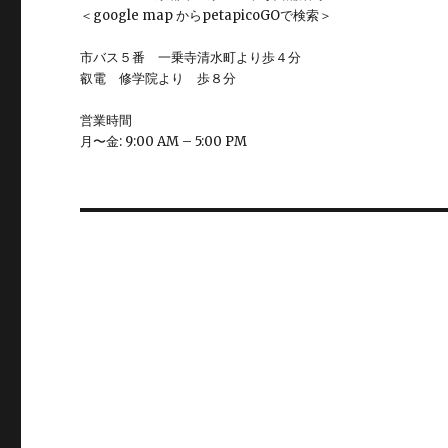
＜google map からpetapicoGOで検索＞
市バス５番 一乗寺清水町より歩４分
叡電 修学院より 歩８分
営業時間
月〜金: 9:00 AM – 5:00 PM