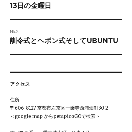
navigation
13日の金曜日
Previous
post:
NEXT
訓令式とヘボン式そしてUBUNTU
Next
post:
アクセス
住所
〒606-8127 京都市左京区一乗寺西浦畑町30-2
＜google map からpetapicoGOで検索＞