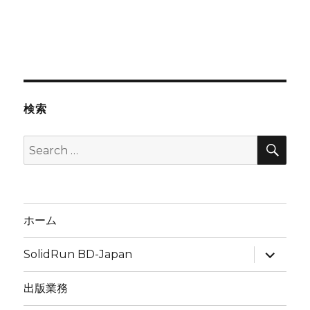
検索
SEA
Search
for:
ホーム
expand
SolidRun BD-Japan
child
menu
出版業務