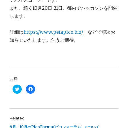
デバイスコーナーです。
また、続く10月20日-21日、都内でハッカソンを開催
します。
詳細は
https://www.petapico.biz/
などで順次お
知らせいたします。乞うご期待。
共有:
C
C
l
l
i
i
c
c
k
k
t
t
o
o
s
s
h
h
Related
a
a
r
r
e
e
9月、10月のPicoForum(ピコフォーラム）について