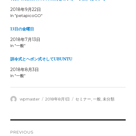
o
o
n
n
T
F
2018年9月22日
w
a
In "petapicoGO"
i
c
t
e
t
b
e
o
13日の金曜日
r
o
(
k
O
(
2018年7月13日
p
O
e
p
In "一般"
n
e
s
n
i
s
訓令式とヘボン式そしてUBUNTU
n
i
n
n
e
n
2018年8月3日
w
e
w
w
In "一般"
i
w
n
i
d
n
o
d
w
o
)
w
Author
Posted
Categories
wpmaster
2018年8月1日
セミナー
,
一般
,
未分類
)
on
Post
PREVIOUS