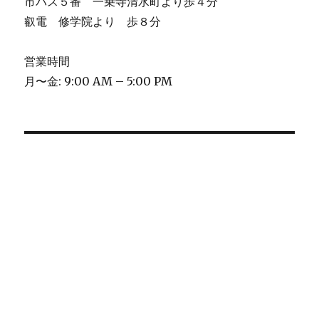
市バス５番 一乗寺清水町より歩４分
叡電 修学院より 歩８分
営業時間
月〜金: 9:00 AM – 5:00 PM