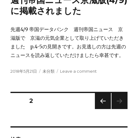
週刊帝国ニュース京滋版(4/9)
に掲載されました
先週4/9 帝国データバンク 週刊帝国ニュース 京
滋版で 京滋の元気企業として取り上げていただき
ました p.4-5の見開きです。お見逃しの方は先週の
ニュースを読み返していただけましたら幸甚です。
Posted
Categories
on
2018年5月21日
未分類
Leave a comment
on
週
刊
帝
国
Posts
PAGE
2
ニ
ュ
PREV
navigation
ー
IOUS
ス
PAG
E
京
滋