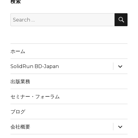
検索
版
(4/9)
SEA
Search
に
掲
for:
載
さ
れ
ま
ホーム
し
た
expand
SolidRun BD-Japan
child
menu
出版業務
セミナー・フォーラム
ブログ
expand
会社概要
child
menu