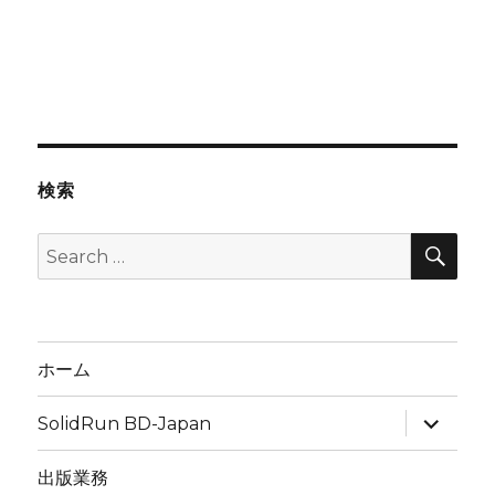
検索
SEA
Search
for:
ホーム
expand
SolidRun BD-Japan
child
menu
出版業務