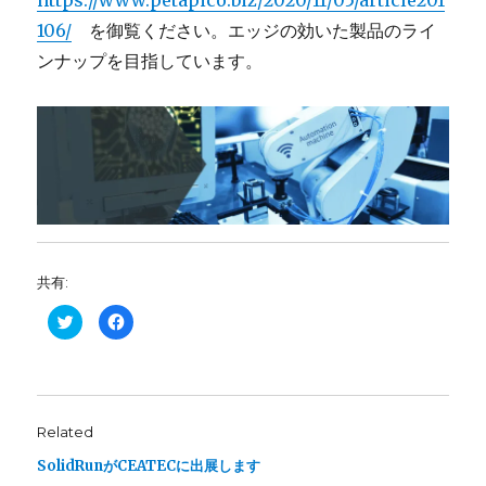
https://www.petapico.biz/2020/11/05/article201
106/
を御覧ください。エッジの効いた製品のライ
ンナップを目指しています。
共有:
C
C
l
l
i
i
c
c
k
k
t
t
o
o
s
s
h
h
Related
a
a
r
r
e
e
SolidRunがCEATECに出展します
o
o