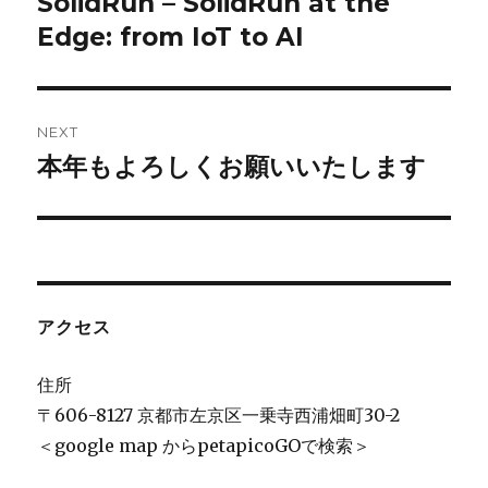
SolidRun – SolidRun at the
Previous
post:
Edge: from IoT to AI
NEXT
本年もよろしくお願いいたします
Next
post:
アクセス
住所
〒606-8127 京都市左京区一乗寺西浦畑町30-2
＜google map からpetapicoGOで検索＞