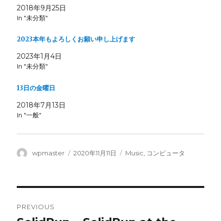
n
n
T
F
2018年9月25日
w
a
In "未分類"
i
c
t
e
t
b
e
o
2023本年もよろしくお願い申し上げます
r
o
(
k
O
(
2023年1月4日
p
O
e
p
In "未分類"
n
e
s
n
i
s
13日の金曜日
n
i
n
n
e
n
2018年7月13日
w
e
w
w
In "一般"
i
w
n
i
d
n
o
d
w
o
)
w
Author
Posted
Categories
wpmaster
2020年11月11日
Music
,
コンピュータ
)
on
Post
PREVIOUS
navigation