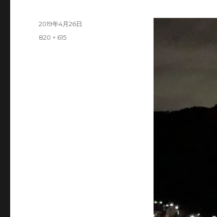
Posted
2019年4月26日
on
Full
820 × 615
size