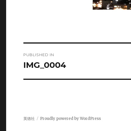
Post
PUBLISHED IN
navigation
IMG_0004
英徳社
Proudly powered by WordPress