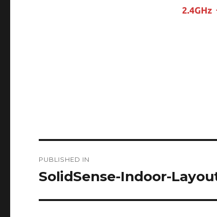
Post
PUBLISHED IN
navigation
SolidSense-Indoor-Layou