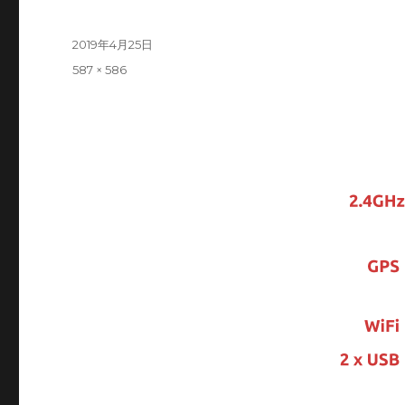
Posted
2019年4月25日
on
Full
587 × 586
size