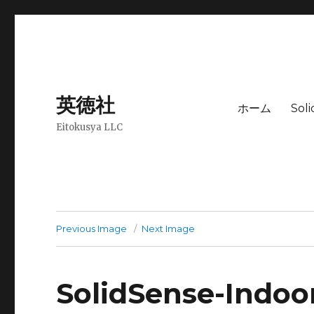
英徳社
ホーム
Sol
Eitokusya LLC
Previous Image
Next Image
SolidSense-Indoo